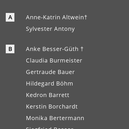
A
Anne-Katrin Altwein†
Sylvester Antony
B
Anke Besser-Güth †
Claudia Burmeister
Gertraude Bauer
Hildegard Böhm
Kedron Barrett
Kerstin Borchardt
Monika Bertermann