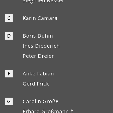
Siegfried Besser
C
Karin Camara
D
Boris Duhm
Ines Diederich
Peter Dreier
F
Anke Fabian
Gerd Frick
G
Carolin Große
Erhard Großmann †