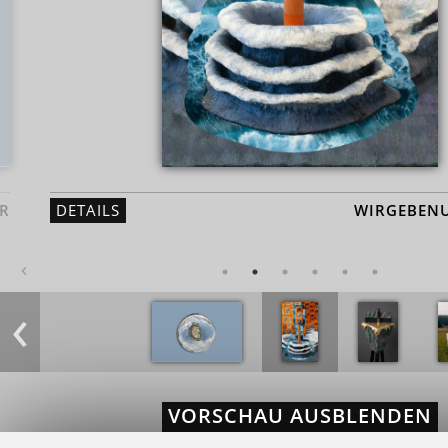
R
DETAILS
WIRGEBENU
‹
‹
VORSCHAU AUSBLENDEN