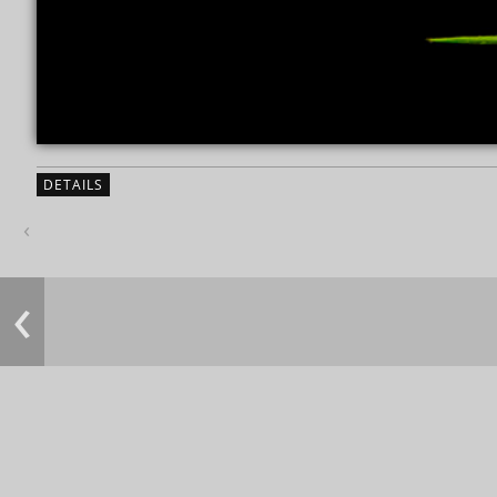
DETAILS
‹
‹