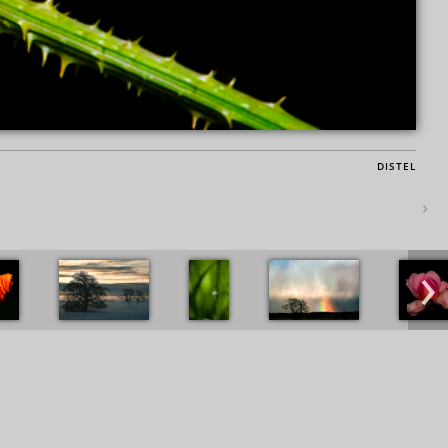
DISTEL
›
›