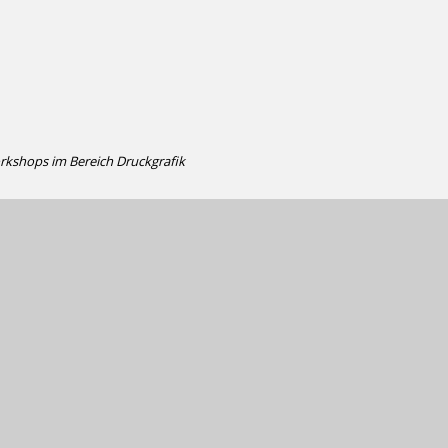
rkshops im Bereich Druckgrafik
otoapparat war eine Spiegelreflexkamera,
cht mehr erinnern, aber daran, dass ich
ssen habe; in meiner improvisierten
ungsgerät, drei Fotoschalen und die
nn auf dem weißen Fotopapier plötzlich
ld formten und dann der Moment,