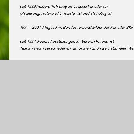
seit 1989 freiberuflich tätig als Druckerkünstler für
(Radierung, Holz- und Linolschnitt) und als Fotograf
1994 – 2004 Mitglied im Bundesverband Bildender Künstler BKK
seit 1997 diverse Ausstellungen im Bereich Fotokunst
Teilnahme an verschiedenen nationalen und internationalen Wo
Seit Beginn der achtziger Jahre fotografiere ich. Mein erster F
eine Praktika MTL 50. An meine ersten Fotos kann ich mich ni
nächtelang in dem engen Bad meiner Neubauwohnung gese
Dunkelkammer. Eine Filmentwicklungsdose, ein Vergrößer
entsprechenden Chemikalien – mehr brauchte es nicht.
Ich weiß noch, diese freudige Erregung die mich ergriff, we
Konturen sichtbar wurden, die sich nach und nach zu einem Bi
wenn man das Foto, noch feucht, im Licht betrachten konnte…
Mittlerweile fotografiere ich digital mit verschiedenen Kameras.