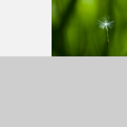
MEINE DUNKELKAMMER IST DER
COMPUTER
Kunstraum im RWN
Nonnenhofer Straße 36
17033 Neubrandenburg