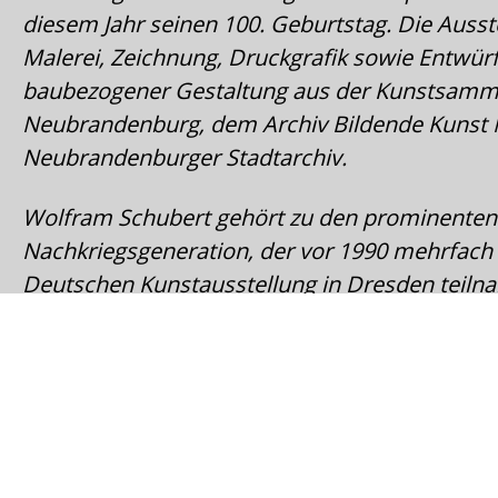
diesem Jahr seinen 100. Geburtstag. Die Ausst
Malerei, Zeichnung, Druckgrafik sowie Entwür
baubezogener Gestaltung aus der Kunstsamm
Neubrandenburg, dem Archiv Bildende Kunst
Neubrandenburger Stadtarchiv.
Wolfram Schubert gehört zu den prominenten 
Nachkriegsgeneration, der vor 1990 mehrfach
Deutschen Kunstausstellung in Dresden teil
seinem Wirken in Neubrandenburg war er von 
unter Walter Womacka Dozent und Leiter des 
Malerei an der Kunsthochschule Berlin-Weißen
öffentlichen Raum schuf er unter anderem di
konkret-abstrakten Giebelgestaltungen an den
denkmalgeschützten Plattenbauten in der Neus