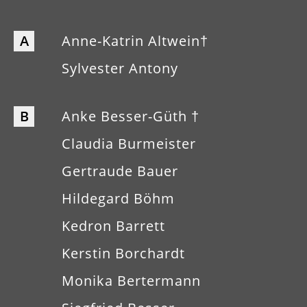
A
Anne-Katrin Altwein†
Sylvester Antony
B
Anke Besser-Güth †
Claudia Burmeister
Gertraude Bauer
Hildegard Böhm
Kedron Barrett
Kerstin Borchardt
Monika Bertermann