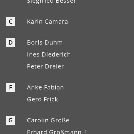
Siegfried Besser
C
Karin Camara
D
Boris Duhm
Ines Diederich
Peter Dreier
F
Anke Fabian
Gerd Frick
G
Carolin Große
Erhard Großmann †